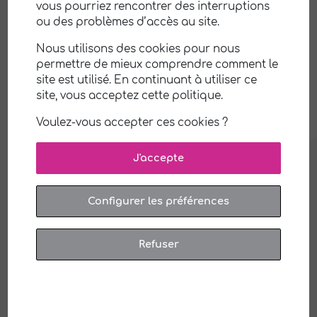
vous pourriez rencontrer des interruptions
ou des problèmes d’accès au site.
Nous utilisons des cookies pour nous
permettre de mieux comprendre comment le
site est utilisé. En continuant à utiliser ce
Clermont-Ferrand
site, vous acceptez cette politique.
76 boulevard François Mitterrand
63000 Clermont-Ferrand
Voulez-vous accepter ces cookies ?
04 73 93 11 64
J'accepte
Ile-de-Ré
10 Venelle de la Cristallerie
17410 Saint Martin de Ré
Configurer les préférences
05 46 09 67 00
Refuser
Issoire
7 rue de la place d’Espagne
63500 Issoire
04 73 93 11 64