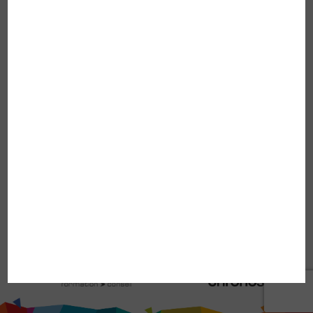
INFOS PRATIQUES
Accueil
La coopérative
Crédit d’impôt
Demande d’informations
Candidature spontanée
Offres d’emploi
Mentions légales
Confidentialité et données