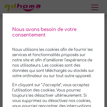
Aller
au
contenu
Nous avons besoin de votre
consentement
Neuvy
Nous utilisons les cookies afin de fournir les
Adhoma est une coopérative (SCOP) de services
services et fonctionnalités proposés sur
à la personne à
Neuvy
et ses environs. Nous
notre site et afin d’améliorer l’expérience de
mettons notre savoir-faire et notre expérience à
nos utilisateurs. Les cookies sont des
votre disposition pour vous aider
à prendre soin
données qui sont téléchargés ou stockés sur
de votre maison et de votre jardin
. Notre équipe
votre ordinateur ou sur tout autre appareil.
professionnelle et attentionnée est là pour vous
En cliquant sur ”J’accepte”, vous acceptez
offrir un service de qualité, personnalisé selon
l’utilisation des cookies. Vous pourrez
vos besoins et vos préférences.
toujours les désactiver ultérieurement. Si
vous supprimez ou désactivez nos cookies,
Nous savons que votre temps est précieux, c'est
vous pourriez rencontrer des interruptions