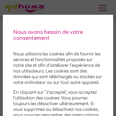
Aller
au
contenu
Nous avons besoin de votre
consentement
Espinasse-Vozelle
Nous utilisons les cookies afin de fournir les
Adhoma est une coopérative (SCOP) de services
services et fonctionnalités proposés sur
à la personne à
Espinasse-Vozelle
et ses
notre site et afin d’améliorer l’expérience de
environs. Nous mettons notre savoir-faire et notre
nos utilisateurs. Les cookies sont des
expérience à votre disposition pour vous aider
à
données qui sont téléchargés ou stockés sur
prendre soin de votre maison et de votre jardin
.
votre ordinateur ou sur tout autre appareil.
Notre équipe professionnelle et attentionnée est
En cliquant sur ”J’accepte”, vous acceptez
là pour vous offrir un service de qualité,
l’utilisation des cookies. Vous pourrez
personnalisé selon vos besoins et vos
toujours les désactiver ultérieurement. Si
préférences.
vous supprimez ou désactivez nos cookies,
vous pourriez rencontrer des interruptions