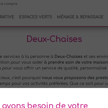
ce compris
RATIVE
ESPACES VERTS
MÉNAGE & REPASSAGE
Deux-Chaises
e services à la personne à
Deux-Chaises
et ses envir
sition pour vous aider
à prendre soin de votre maison 
à pour vous offrir un service de qualité, personnalisé
ieux, c'est pourquoi
nous vous proposons des prest
emps pour vos activités préférées. Que ce soit pour 
age de printemps, nos équipes s'adapteront à vos exi
ans le jardinage et
nous proposons
des services d'e
 avons besoin de votre
t de désherbage. Nous sommes à l'écoute de vos deman