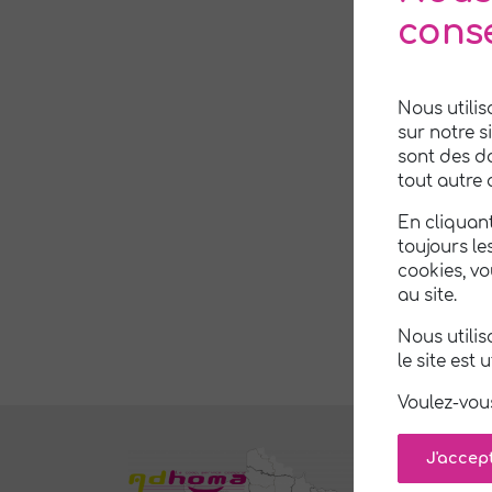
environ
cons
Notre 
Nous utilis
sur notre s
sont des d
tout autre 
En cliquant
toujours le
cookies, v
au site.
Nous utili
le site est 
Voulez-vou
J'accep
N