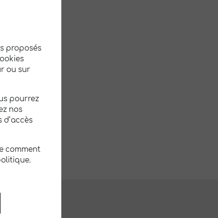
à vivre.
ntours.
tés proposés
cookies
r ou sur
ous pourrez
ez nos
s d’accès
re comment
olitique.
RATIQUES