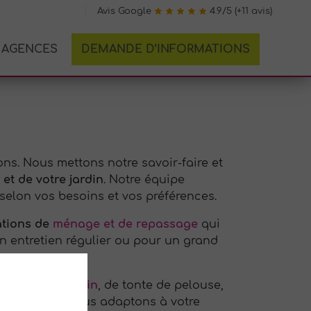
Avis Google
4.9/5 (+11 avis)
AGENCES
DEMANDE D’INFORMATIONS
ons. Nous mettons notre savoir-faire et
et de votre jardin
. Notre équipe
 selon vos besoins et vos préférences.
ations de
ménage et de repassage
qui
un entretien régulier ou pour un grand
gences.
ntretien de jardin
, de tonte de pelouse,
des et nous nous adaptons à votre