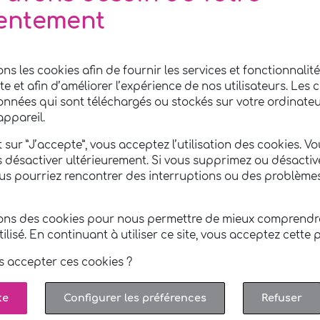
nement pour vous offrir un jardin soigné et agréable 
entement
zone d'intervention s'étend à
Deux-Chaises
et ses ale
ons les cookies afin de fournir les services et fonctionnali
ite et afin d’améliorer l’expérience de nos utilisateurs. Les 
onnées qui sont téléchargés ou stockés sur votre ordinateu
appareil.
 sur ”J’accepte”, vous acceptez l’utilisation des cookies. V
Voir l'agence
s désactiver ultérieurement. Si vous supprimez ou désactiv
ous pourriez rencontrer des interruptions ou des problème
sons des cookies pour nous permettre de mieux comprend
utilisé. En continuant à utiliser ce site, vous acceptez cette p
s accepter ces cookies ?
te
Configurer les préférences
Refuser
OUS CONTACTER
INFOS P