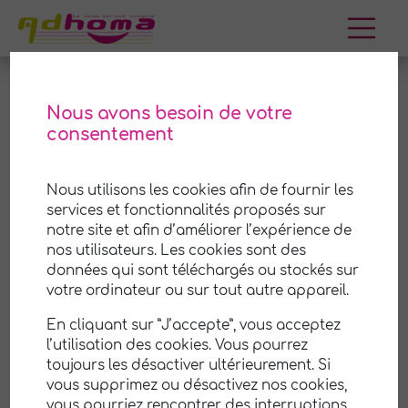
Aller
au
contenu
Nous avons besoin de votre
consentement
Néris-les-Bains
Nous utilisons les cookies afin de fournir les
Adhoma est une coopérative (SCOP) de services
services et fonctionnalités proposés sur
à la personne à
Néris-les-Bains
et ses environs.
notre site et afin d’améliorer l’expérience de
Nous mettons notre savoir-faire et notre
nos utilisateurs. Les cookies sont des
expérience à votre disposition pour vous aider
à
données qui sont téléchargés ou stockés sur
prendre soin de votre maison et de votre jardin
.
votre ordinateur ou sur tout autre appareil.
Notre équipe professionnelle et attentionnée est
En cliquant sur ”J’accepte”, vous acceptez
là pour vous offrir un service de qualité,
l’utilisation des cookies. Vous pourrez
personnalisé selon vos besoins et vos
toujours les désactiver ultérieurement. Si
préférences.
vous supprimez ou désactivez nos cookies,
vous pourriez rencontrer des interruptions