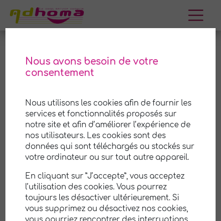
Aller
au
contenu
Nous avons besoin de votre
consentement
La Chapelaude
Nous utilisons les cookies afin de fournir les
Adhoma est une coopérative (SCOP) de services
services et fonctionnalités proposés sur
à la personne à
La Chapelaude
et ses environs.
notre site et afin d’améliorer l’expérience de
Nous mettons notre savoir-faire et notre
nos utilisateurs. Les cookies sont des
expérience à votre disposition pour vous aider
à
données qui sont téléchargés ou stockés sur
prendre soin de votre maison et de votre jardin
.
votre ordinateur ou sur tout autre appareil.
Notre équipe professionnelle et attentionnée est
En cliquant sur ”J’accepte”, vous acceptez
là pour vous offrir un service de qualité,
l’utilisation des cookies. Vous pourrez
personnalisé selon vos besoins et vos
toujours les désactiver ultérieurement. Si
préférences.
vous supprimez ou désactivez nos cookies,
vous pourriez rencontrer des interruptions