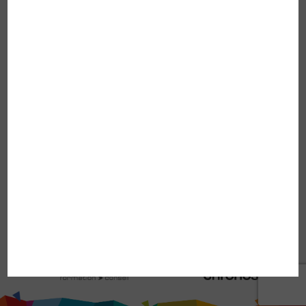
INFOS PRATIQUES
Accueil
La coopérative
Crédit d’impôt
Demande d’informations
Candidature spontanée
Offres d’emploi
Mentions légales
Confidentialité et données