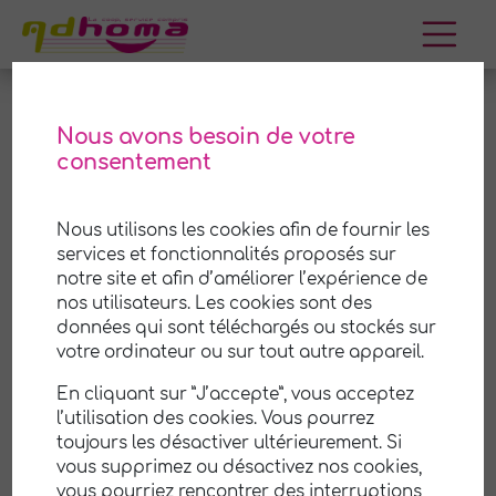
Aller
au
contenu
Nous avons besoin de votre
consentement
Yzeure
Nous utilisons les cookies afin de fournir les
Adhoma est une coopérative (SCOP) de services
services et fonctionnalités proposés sur
à la personne à
Yzeure
et ses environs. Nous
notre site et afin d’améliorer l’expérience de
mettons notre savoir-faire et notre expérience à
nos utilisateurs. Les cookies sont des
votre disposition pour vous aider
à prendre soin
données qui sont téléchargés ou stockés sur
de votre maison et de votre jardin
. Notre équipe
votre ordinateur ou sur tout autre appareil.
professionnelle et attentionnée est là pour vous
En cliquant sur ”J’accepte”, vous acceptez
offrir un service de qualité, personnalisé selon
l’utilisation des cookies. Vous pourrez
vos besoins et vos préférences.
toujours les désactiver ultérieurement. Si
vous supprimez ou désactivez nos cookies,
Nous savons que votre temps est précieux, c'est
vous pourriez rencontrer des interruptions