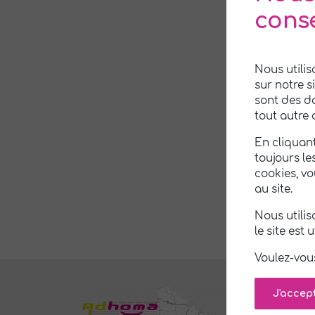
environ
cons
Notre zone
Nous utilis
sur notre s
sont des d
tout autre 
En cliquant
toujours le
cookies, v
au site.
Nous utili
le site est 
Voulez-vou
J'accep
N