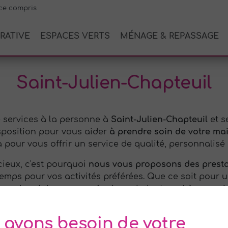
ce compris
RATIVE
ESPACES VERTS
MÉNAGE & REPASSAGE
Saint-Julien-Chapteuil
 services à la personne à
Saint-Julien-Chapteuil
et s
isposition pour vous aider
à prendre soin de votre mai
à pour vous offrir un service de qualité, personnalisé
ieux, c'est pourquoi
nous vous proposons des prest
emps pour vos activités préférées. Que ce soit pour 
age de printemps, nos équipes s'adapteront à vos exi
ans le jardinage et
nous proposons
des services d'e
 avons besoin de votre
t de désherbage. Nous sommes à l'écoute de vos deman