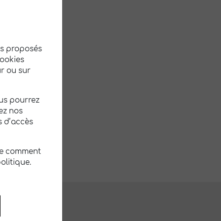
à vivre.
 alentours.
tés proposés
cookies
r ou sur
ous pourrez
ez nos
s d’accès
re comment
olitique.
RATIQUES