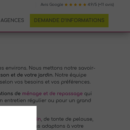
Avis Google
4.9/5 (+11 avis)
AGENCES
DEMANDE D’INFORMATIONS
es environs. Nous mettons notre savoir-
son et de votre jardin
. Notre équipe
 selon vos besoins et vos préférences.
ations de
ménage et de repassage
qui
un entretien régulier ou pour un grand
gences.
ntretien de jardin
, de tonte de pelouse,
des et nous nous adaptons à votre