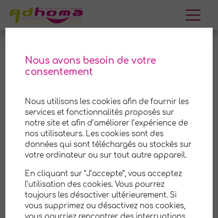
Aller
au
contenu
Nous avons besoin de votre
consentement
Saint-Clément-de-Régnat
Nous utilisons les cookies afin de fournir les
Adhoma est une coopérative (SCOP) de services
services et fonctionnalités proposés sur
à la personne à
Saint-Clément-de-Régnat
et ses
notre site et afin d’améliorer l’expérience de
environs. Nous mettons notre savoir-faire et notre
nos utilisateurs. Les cookies sont des
expérience à votre disposition pour vous aider
à
données qui sont téléchargés ou stockés sur
prendre soin de votre maison et de votre jardin
.
votre ordinateur ou sur tout autre appareil.
Notre équipe professionnelle et attentionnée est
En cliquant sur ”J’accepte”, vous acceptez
là pour vous offrir un service de qualité,
l’utilisation des cookies. Vous pourrez
personnalisé selon vos besoins et vos
toujours les désactiver ultérieurement. Si
préférences.
vous supprimez ou désactivez nos cookies,
vous pourriez rencontrer des interruptions