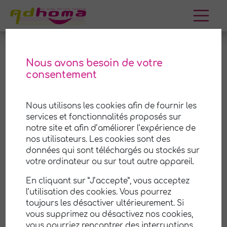
Aller
au
contenu
Nous avons besoin de votre
consentement
Saint-Priest-Bramefant
Nous utilisons les cookies afin de fournir les
Adhoma est une coopérative (SCOP) de services
services et fonctionnalités proposés sur
à la personne à
Saint-Priest-Bramefant
et ses
notre site et afin d’améliorer l’expérience de
environs. Nous mettons notre savoir-faire et notre
nos utilisateurs. Les cookies sont des
expérience à votre disposition pour vous aider
à
données qui sont téléchargés ou stockés sur
prendre soin de votre maison et de votre jardin
.
votre ordinateur ou sur tout autre appareil.
Notre équipe professionnelle et attentionnée est
En cliquant sur ”J’accepte”, vous acceptez
là pour vous offrir un service de qualité,
l’utilisation des cookies. Vous pourrez
personnalisé selon vos besoins et vos
toujours les désactiver ultérieurement. Si
préférences.
vous supprimez ou désactivez nos cookies,
vous pourriez rencontrer des interruptions