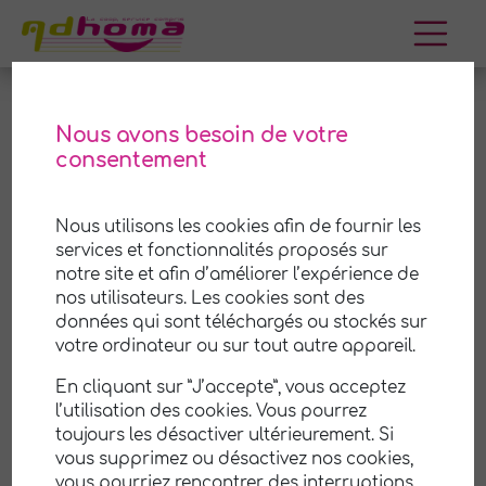
Aller
au
contenu
Nous avons besoin de votre
consentement
Auzat-sur-Allier
Nous utilisons les cookies afin de fournir les
Adhoma est une coopérative (SCOP) de services
services et fonctionnalités proposés sur
à la personne à
Auzat-sur-Allier
et ses environs.
notre site et afin d’améliorer l’expérience de
Nous mettons notre savoir-faire et notre
nos utilisateurs. Les cookies sont des
expérience à votre disposition pour vous aider
à
données qui sont téléchargés ou stockés sur
prendre soin de votre maison et de votre jardin
.
votre ordinateur ou sur tout autre appareil.
Notre équipe professionnelle et attentionnée est
En cliquant sur ”J’accepte”, vous acceptez
là pour vous offrir un service de qualité,
l’utilisation des cookies. Vous pourrez
personnalisé selon vos besoins et vos
toujours les désactiver ultérieurement. Si
préférences.
vous supprimez ou désactivez nos cookies,
vous pourriez rencontrer des interruptions