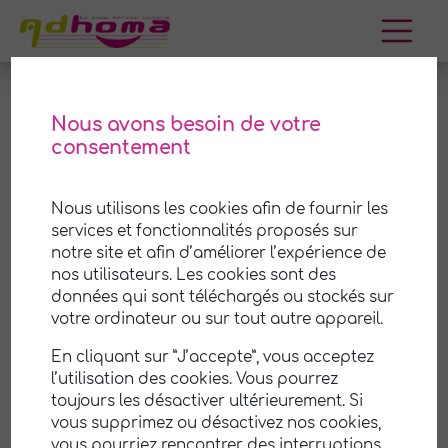
Aller
au
contenu
Nous avons besoin de votre
consentement
Saint-Victor-la-Rivière
Nous utilisons les cookies afin de fournir les
Adhoma est une coopérative (SCOP) de services
services et fonctionnalités proposés sur
à la personne à
Saint-Victor-la-Rivière
et ses
notre site et afin d’améliorer l’expérience de
environs. Nous mettons notre savoir-faire et notre
nos utilisateurs. Les cookies sont des
expérience à votre disposition pour vous aider
à
données qui sont téléchargés ou stockés sur
prendre soin de votre maison et de votre jardin
.
votre ordinateur ou sur tout autre appareil.
Notre équipe professionnelle et attentionnée est
En cliquant sur ”J’accepte”, vous acceptez
là pour vous offrir un service de qualité,
l’utilisation des cookies. Vous pourrez
personnalisé selon vos besoins et vos
toujours les désactiver ultérieurement. Si
préférences.
vous supprimez ou désactivez nos cookies,
vous pourriez rencontrer des interruptions