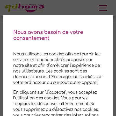
Aller
au
contenu
Nous avons besoin de votre
consentement
Pérignat-sur-Allier
Nous utilisons les cookies afin de fournir les
Adhoma est une coopérative (SCOP) de services
services et fonctionnalités proposés sur
à la personne à
Pérignat-sur-Allier
et ses
notre site et afin d’améliorer l’expérience de
environs. Nous mettons notre savoir-faire et notre
nos utilisateurs. Les cookies sont des
expérience à votre disposition pour vous aider
à
données qui sont téléchargés ou stockés sur
prendre soin de votre maison et de votre jardin
.
votre ordinateur ou sur tout autre appareil.
Notre équipe professionnelle et attentionnée est
En cliquant sur ”J’accepte”, vous acceptez
là pour vous offrir un service de qualité,
l’utilisation des cookies. Vous pourrez
personnalisé selon vos besoins et vos
toujours les désactiver ultérieurement. Si
préférences.
vous supprimez ou désactivez nos cookies,
vous pourriez rencontrer des interruptions